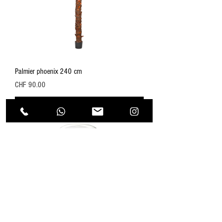
Palmier phoenix 240 cm
Price
CHF 90.00
Add to Cart