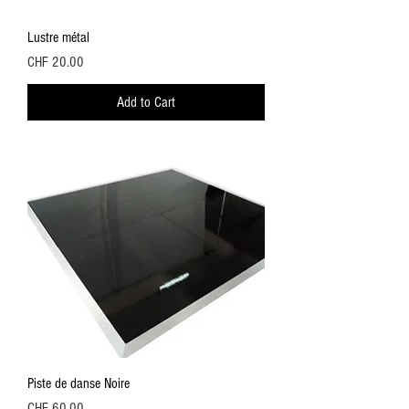
Lustre métal
Price
CHF 20.00
Add to Cart
Piste de danse Noire
Price
CHF 60.00