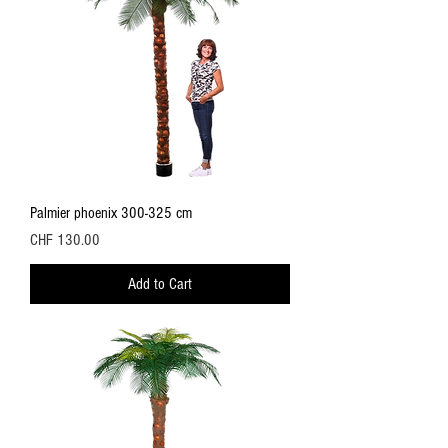
Palmier phoenix 300-325 cm
Price
CHF 130.00
Add to Cart