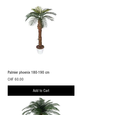
Palmier phoenix 180-190 cm
Price
CHF 60.00
Add to Cart