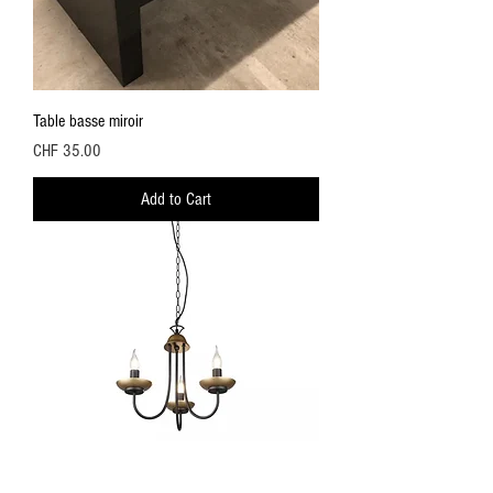
Table basse miroir
Price
CHF 35.00
Add to Cart