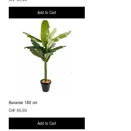
Add to Cart
Bananier 180 cm
Price
CHF 60.00
Add to Cart