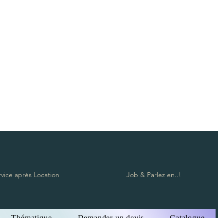
ope posts, Rope post, Sofa, Pouf, Baroque furniture, Vintage furniture,
s, water glass, Bar stool, Candlestick, Vase, Lighting, Tealight holder,
n Zürich, Vermietung von Möbeln und Dekorationen Lausanne Bern
on Möbeln in Lausanne, Vermietung von Möbeln in Luzern, Vermietung
staad, Vermietung von Möbeln in Verbier, Vermietung von Möbeln in
rleih Aargau, Möbelverleih Appenzell Innerrhoden, Appenzell
von Möbeln Nidwalden, Vermietung von Möbeln Obwalden, Vermietung
sau, Vermietung von Möbeln Solothurn, Vermietung von Möbeln
ung von Möbeln Waadt Möbel, Sion Möbelverleih, Zug Möbelverleih,
eilpfosten, Sofa, Hocker, Barockmöbel, Vintage-Möbel, Roter Teppich,
glas, Barhocker, Kerzenhalter, Vase, Beleuchtung, Teelichthalter,
rvice après Location
Job & Parlez en..!
Thématique
Demander un devis
Catalogue