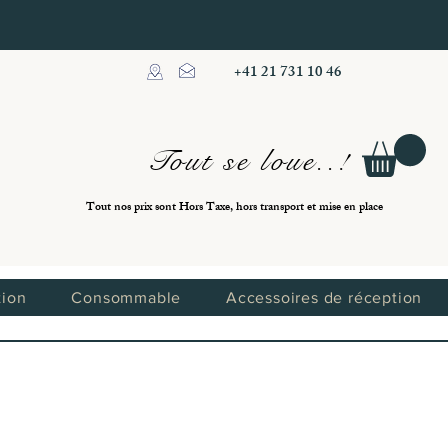
+41 21 731 10 46
Tout se loue..!
Tout nos prix sont Hors Taxe, hors transport et mise en place
tion
Consommable
Accessoires de réception