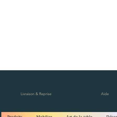
Zug furniture rental, Furniture rental, Round Table, Rectangular Table, High Tabl
Red carpet, exhibition, conference, event, separation, partition, wooden chair, p
cushion, table knife, table fork, spoon, Chair cover, Napkin, Vegetation, Totem, S
Möbelverleih, Eventverleih Lausanne Bern Freiburg Zürich, Möbelverleih in Lau
Freiburg Zürich, Vermietung von Möbeln in der Schweiz, Vermietung von Möbel
von Möbeln Nyon, Vermietung von Möbeln in Genf, Vermietung von Möbeln in Ber
Crans Montana, Vermietung von Möbeln in Bern Vevey, Möbelverleih in Yverdon, 
Ausserrhoden Möbelverleih, Basel-Country Möbelverleih, Liestal Möbelverleih
von Möbeln St. Gallen, Vermietung von Möbeln Schaffhausen, Vermietung von M
Schwyz, Vermietung von Möbeln Thurgau, Vermietung von Möbeln Frauenfeld, Ve
Möbelverlei, Runder Tisch, rechteckiger Tisch, hoher Tisch, Tischdekoration, T
Ausstellung, Konferenz, Veranstaltung, Trennung, Trennwand, Holzstuhl, Plexigl
Kissen, Tischmesser, Tischgabel, Löffel, Stuhlbezug, Serviette, Vegetation, Tot
Livraison & Reprise
Aide
Produits
Mobilier
Art de la table
Décor