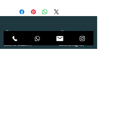
Dépôt
Correspondance
Route de Gollion 9,
Route de cugy 11,
1305 Penthalaz
1054 Morrens
info@urp-events.com
info@urp-events.com
+41 78 727 59 18
admin@revepriscilia.ch
+41 21 731 10 46
Merci de bien prendre connaissance des conditions
générales
URP Group SA
Paiement
Service après Location
Job & Parlez en..!
Aide
Livraison & Reprise