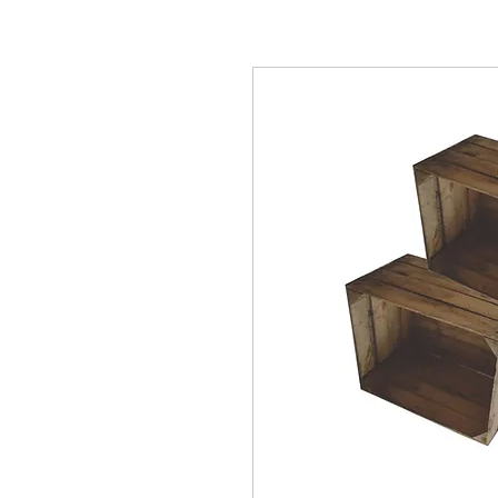
Location de mobilier,
locations évènementielle Lausanne Berne Fribourg Z
décorations Lausanne Berne Fribourg Zürich, Location de mobilier en Suisse, Loc
mobilier Nyon, Location de mobilier à Genève, Location de mobilier à Bern, Locat
mobilier à Vevey, Location de mobilier à Yverdon, Location de mobilier au Griso
Intérieures, Location de mobilier Appenzell Rhodes-Extérieures, Location de mobi
Location de mobilier Obwald, Location de mobilier Saint-Gall, Location de mobili
mobilier Schwytz, Location de mobilier Thurgovie, Location de mobilier Frauenfel
Location de mobilier, Table Ronde, Table rectangulaire, Table Haute, Table Mang
Mobilier baroque, Mobilier Vintage, Tapis rouge, exposition, conférence, évènemen
Tabouret de bar, Chandelier, Vase, Luminaire, Photophore, coussin, couteau de tab
rental in Lausanne Bern Friborg Zürich, chair rental in Lausanne Bern Friborg Züri
furniture in Montreux, Rental of furniture in Zurich, Rental of furniture in Valais, 
Rental of furniture in Davos, Rental of furniture Gstaad, Rental of furniture in Ver
Furniture rental Lausanne, Furniture rental Aargau, Furniture rental Appenzell Inne
furniture in Neuchâtel, Rental of furniture in Nidwalden, Rental of furniture in Obwa
Herisau, Rental of furniture Solothurn, Rental of furniture Schwyz, Rental of furnitu