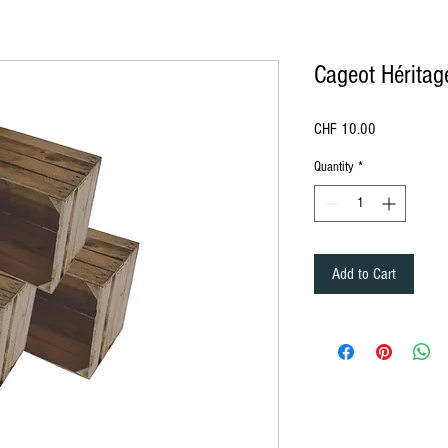
Cageot Héritag
Price
CHF 10.00
Quantity
*
ürich, location de mobilier à Lausanne Berne Fribourg Zürich
, location de chaise à Lausanne Berne Fribourg Zürich, location de mobili
Add to Cart
ation de mobilier Lausanne, Location de mobilier à Montreux, Location de mobilier à Zurich, Location de mobilier en Valais, Location d
ion de mobilier à Bale, Location de mobilier à Saint-Moritz, Location de mobilier à Davos, Location de mobilier Gstaad, Location de mob
n, Location de mobilier au Jura, Location de mobilier à Paris, Location de mobilier à Delémont, Location de mobilier Lausanne, Location
lier Bâle-Campagne, Location de mobilier Liestal, Location de mobilier Fribourg, Location de mobilier Glaris, Location de mobilier Gris
er Schaffhouse, Location de mobilier Sarnen, Location de mobilier Stans, Location de mobilier Coire, Location de mobilier Liestal, Locat
d, Location de mobilier Tessin, Location de mobilier Bellinzone, Location de mobilier Uri, Location de mobilier Altdorf, Location de mobi
e débout, Housse Mange débout, Nappe de table ronde, nappe de table carré, nappe de table rectangulaire, Chaise , Chaise Napoléon, Ch
t, séparation, cloison, chaise en bois, chaise en plexiglass, Miroir, Décoration de table, Mariage, Art de la table, décoration Gatsby, dé
le, fourchette de table, cuillère, Housse de Chaise, Serviette de table, Végétation, Totem, Stèle, Pipe and Dripe, Rideaux, paravent, Fu
ch, rental of furniture and chairs in Bern in Friborg in Zürich, rental of furniture and decorations Lausanne Berne Friborg Zürich, Rental
Rental of furniture in Lausanne, Rental of furniture in Lucerne, Rental of furniture Nyon, Rental of furniture in Geneva, Rental of furniture in
bier, Rental of furniture in Crans Montana, Rental of furniture in Vevey, Furniture rental in Yverdon, Furniture rental in Grison, Furniture re
rrhoden, Appenzell Ausserrhoden furniture rental, Basel-Country furniture rental, Liestal furniture rental, Friborg furniture rental, Glarus
lden, Rental of furniture in St. Gallen, Rental of furniture in Schaffhausen, Rental of furniture in Sarnen, Rental of furniture in Stans, Renta
re Thurgau, Rental of furniture Frauenfeld, Rental of furniture Ticino, Rental of furniture Bellinzona, Rental of furniture Uri, Rental of furn