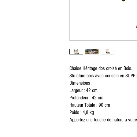
Zug furniture rental, Furniture rental, Round Table, Rectangular Table, High Tabl
Red carpet, exhibition, conference, event, separation, partition, wooden chair, p
cushion, table knife, table fork, spoon, Chair cover, Napkin, Vegetation, Totem, S
Möbelverleih, Eventverleih Lausanne Bern Freiburg Zürich, Möbelverleih in Lau
Freiburg Zürich, Vermietung von Möbeln in der Schweiz, Vermietung von Möbel
von Möbeln Nyon, Vermietung von Möbeln in Genf, Vermietung von Möbeln in Ber
Crans Montana, Vermietung von Möbeln in Bern Vevey, Möbelverleih in Yverdon, 
Ausserrhoden Möbelverleih, Basel-Country Möbelverleih, Liestal Möbelverleih
von Möbeln St. Gallen, Vermietung von Möbeln Schaffhausen, Vermietung von M
Schwyz, Vermietung von Möbeln Thurgau, Vermietung von Möbeln Frauenfeld, Ve
Möbelverlei, Runder Tisch, rechteckiger Tisch, hoher Tisch, Tischdekoration, T
Ausstellung, Konferenz, Veranstaltung, Trennung, Trennwand, Holzstuhl, Plexigl
Kissen, Tischmesser, Tischgabel, Löffel, Stuhlbezug, Serviette, Vegetation, Tot
Chaise Héritage dos croisé en Bois.
Structure bois avec coussin en SU
Dimensions :
Largeur : 42 cm
Profondeur : 42 cm
Hauteur Totale : 90 cm
Poids : 4,8 kg
Apportez une touche de nature à votre