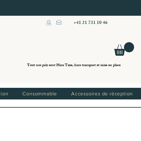
+41 21 731 10 46
Tout se loue..!
Tout nos prix sont Hors Taxe, hors transport et mise en place
tion
Consommable
Accessoires de réception