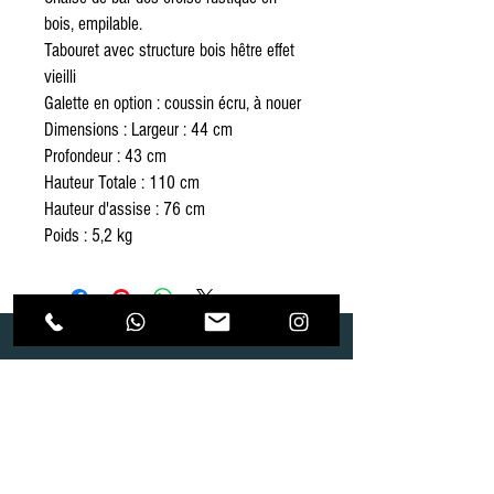
bois, empilable.
Tabouret avec structure bois hêtre effet
vieilli
Galette en option : coussin écru, à nouer
Dimensions : Largeur : 44 cm
Profondeur : 43 cm
Hauteur Totale : 110 cm
Hauteur d'assise : 76 cm
Poids : 5,2 kg
Dépôt
Correspondance
Route de Gollion 9,
Route de cugy 11,
1305 Penthalaz
1054 Morrens
info@urp-events.com
info@urp-events.com
+41 78 727 59 18
admin@revepriscilia.ch