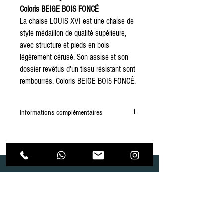
Coloris BEIGE BOIS FONCÉ
La chaise LOUIS XVI est une chaise de
style médaillon de qualité supérieure,
avec structure et pieds en bois
légèrement cérusé. Son assise et son
dossier revêtus d'un tissu résistant sont
rembourrés. Coloris BEIGE BOIS FONCÉ.
Informations complémentaires
Couleur
Bois clair / Beige
Matiere détail
Bois
Dimensions
L49 x P46 x H96 cm
Dépôt
Correspondance
Assise H46 cm
Route de Gollion 9,
Route de cugy 11,
1305 Penthalaz
1054 Morrens