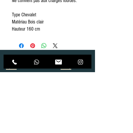
Ne convient pas aux charges lourdes.
Type Chevalet
Matériau Bois clair
Hauteur 160 cm
Dépôt
Correspondance
Route de Gollion 9,
Route de cugy 11,
1305 Penthalaz
1054 Morrens
info@urp-events.com
info@urp-events.com
+41 78 727 59 18
admin@revepriscilia.ch
+41 21 731 10 46
Merci de bien prendre connaissance des conditions
générales