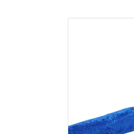
Location de mobilier,
locations évènementielle Lausanne Berne Fribourg Z
décorations Lausanne Berne Fribourg Zürich, Location de mobilier en Suisse, Loc
mobilier Nyon, Location de mobilier à Genève, Location de mobilier à Bern, Locat
mobilier à Vevey, Location de mobilier à Yverdon, Location de mobilier au Griso
Intérieures, Location de mobilier Appenzell Rhodes-Extérieures, Location de mobi
Location de mobilier Obwald, Location de mobilier Saint-Gall, Location de mobili
mobilier Schwytz, Location de mobilier Thurgovie, Location de mobilier Frauenfel
Location de mobilier, Table Ronde, Table rectangulaire, Table Haute, Table Mang
Mobilier baroque, Mobilier Vintage, Tapis rouge, exposition, conférence, évènemen
Tabouret de bar, Chandelier, Vase, Luminaire, Photophore, coussin, couteau de tab
rental in Lausanne Bern Friborg Zürich, chair rental in Lausanne Bern Friborg Züri
furniture in Montreux, Rental of furniture in Zurich, Rental of furniture in Valais, 
Rental of furniture in Davos, Rental of furniture Gstaad, Rental of furniture in Ver
Furniture rental Lausanne, Furniture rental Aargau, Furniture rental Appenzell Inne
furniture in Neuchâtel, Rental of furniture in Nidwalden, Rental of furniture in Obwa
Herisau, Rental of furniture Solothurn, Rental of furniture Schwyz, Rental of furnitu