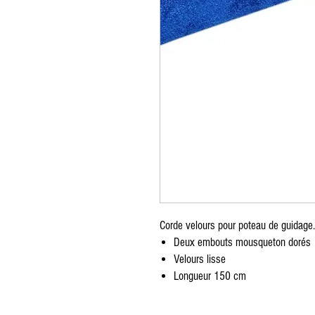
Zug furniture rental, Furniture rental, Round Table, Rectangular Table, High Tabl
Red carpet, exhibition, conference, event, separation, partition, wooden chair, p
cushion, table knife, table fork, spoon, Chair cover, Napkin, Vegetation, Totem, S
Möbelverleih, Eventverleih Lausanne Bern Freiburg Zürich, Möbelverleih in Lau
Freiburg Zürich, Vermietung von Möbeln in der Schweiz, Vermietung von Möbel
von Möbeln Nyon, Vermietung von Möbeln in Genf, Vermietung von Möbeln in Ber
Crans Montana, Vermietung von Möbeln in Bern Vevey, Möbelverleih in Yverdon, 
Ausserrhoden Möbelverleih, Basel-Country Möbelverleih, Liestal Möbelverleih
von Möbeln St. Gallen, Vermietung von Möbeln Schaffhausen, Vermietung von M
Schwyz, Vermietung von Möbeln Thurgau, Vermietung von Möbeln Frauenfeld, Ve
Möbelverlei, Runder Tisch, rechteckiger Tisch, hoher Tisch, Tischdekoration, T
Ausstellung, Konferenz, Veranstaltung, Trennung, Trennwand, Holzstuhl, Plexigl
Kissen, Tischmesser, Tischgabel, Löffel, Stuhlbezug, Serviette, Vegetation, Tot
Corde velours pour poteau de guidage.
Deux embouts mousqueton dorés
Velours lisse
Longueur 150 cm