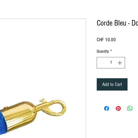
Corde Bleu - D
Price
CHF 10.00
Quantity
*
ürich, location de mobilier à Lausanne Berne Fribourg Zürich
, location de chaise à Lausanne Berne Fribourg Zürich, location de mobili
Add to Cart
ation de mobilier Lausanne, Location de mobilier à Montreux, Location de mobilier à Zurich, Location de mobilier en Valais, Location d
ion de mobilier à Bale, Location de mobilier à Saint-Moritz, Location de mobilier à Davos, Location de mobilier Gstaad, Location de mob
n, Location de mobilier au Jura, Location de mobilier à Paris, Location de mobilier à Delémont, Location de mobilier Lausanne, Location
lier Bâle-Campagne, Location de mobilier Liestal, Location de mobilier Fribourg, Location de mobilier Glaris, Location de mobilier Gris
er Schaffhouse, Location de mobilier Sarnen, Location de mobilier Stans, Location de mobilier Coire, Location de mobilier Liestal, Locat
d, Location de mobilier Tessin, Location de mobilier Bellinzone, Location de mobilier Uri, Location de mobilier Altdorf, Location de mobi
e débout, Housse Mange débout, Nappe de table ronde, nappe de table carré, nappe de table rectangulaire, Chaise , Chaise Napoléon, Ch
t, séparation, cloison, chaise en bois, chaise en plexiglass, Miroir, Décoration de table, Mariage, Art de la table, décoration Gatsby, dé
le, fourchette de table, cuillère, Housse de Chaise, Serviette de table, Végétation, Totem, Stèle, Pipe and Dripe, Rideaux, paravent, Fu
ch, rental of furniture and chairs in Bern in Friborg in Zürich, rental of furniture and decorations Lausanne Berne Friborg Zürich, Rental
Rental of furniture in Lausanne, Rental of furniture in Lucerne, Rental of furniture Nyon, Rental of furniture in Geneva, Rental of furniture in
bier, Rental of furniture in Crans Montana, Rental of furniture in Vevey, Furniture rental in Yverdon, Furniture rental in Grison, Furniture re
rrhoden, Appenzell Ausserrhoden furniture rental, Basel-Country furniture rental, Liestal furniture rental, Friborg furniture rental, Glarus
lden, Rental of furniture in St. Gallen, Rental of furniture in Schaffhausen, Rental of furniture in Sarnen, Rental of furniture in Stans, Renta
re Thurgau, Rental of furniture Frauenfeld, Rental of furniture Ticino, Rental of furniture Bellinzona, Rental of furniture Uri, Rental of furn