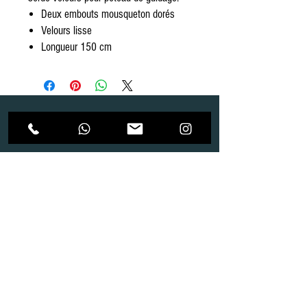
Deux embouts mousqueton dorés
Velours lisse
Longueur 150 cm
Dépôt
Correspondance
Route de Gollion 9,
Route de cugy 11,
1305 Penthalaz
1054 Morrens
info@urp-events.com
info@urp-events.com
+41 78 727 59 18
admin@revepriscilia.ch
+41 21 731 10 46
Merci de bien prendre connaissance des conditions
générales
URP Group SA