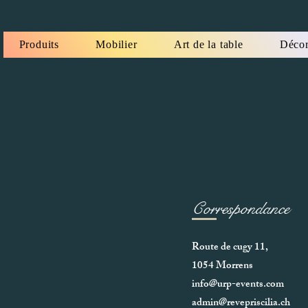
Produits
Mobilier
Art de la table
Décor
Correspondance
Route de cugy 11,
1054 Morrens
info@urp-events.com
admin@revepriscilia.ch