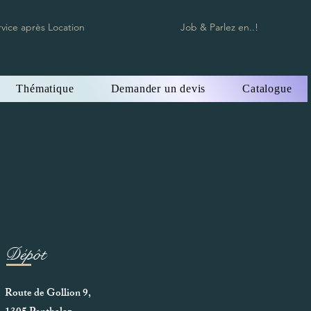
rvice après Location
Job & Parlez en..!
Thématique
Demander un devis
Catalogue
Dépôt
Route de Gollion 9,