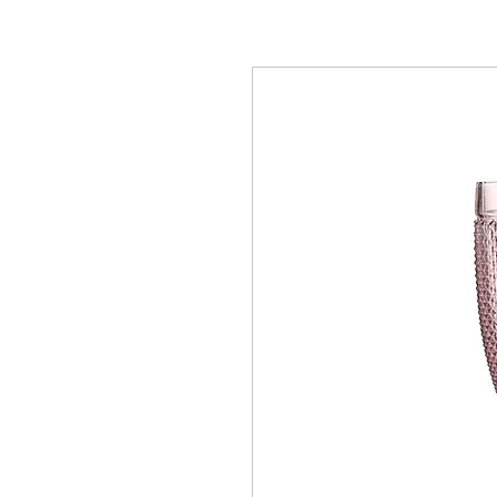
Location de mobilier,
locations évènementielle Lausanne Berne Fribourg Z
décorations Lausanne Berne Fribourg Zürich, Location de mobilier en Suisse, Loc
mobilier Nyon, Location de mobilier à Genève, Location de mobilier à Bern, Locat
mobilier à Vevey, Location de mobilier à Yverdon, Location de mobilier au Griso
Intérieures, Location de mobilier Appenzell Rhodes-Extérieures, Location de mobi
Location de mobilier Obwald, Location de mobilier Saint-Gall, Location de mobili
mobilier Schwytz, Location de mobilier Thurgovie, Location de mobilier Frauenfel
Location de mobilier, Table Ronde, Table rectangulaire, Table Haute, Table Mang
Mobilier baroque, Mobilier Vintage, Tapis rouge, exposition, conférence, évènemen
Tabouret de bar, Chandelier, Vase, Luminaire, Photophore, coussin, couteau de tab
rental in Lausanne Bern Friborg Zürich, chair rental in Lausanne Bern Friborg Züri
furniture in Montreux, Rental of furniture in Zurich, Rental of furniture in Valais, 
Rental of furniture in Davos, Rental of furniture Gstaad, Rental of furniture in Ver
Furniture rental Lausanne, Furniture rental Aargau, Furniture rental Appenzell Inne
furniture in Neuchâtel, Rental of furniture in Nidwalden, Rental of furniture in Obwa
Herisau, Rental of furniture Solothurn, Rental of furniture Schwyz, Rental of furnitu