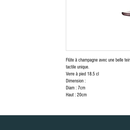
Zug furniture rental, Furniture rental, Round Table, Rectangular Table, High Tabl
Red carpet, exhibition, conference, event, separation, partition, wooden chair, p
cushion, table knife, table fork, spoon, Chair cover, Napkin, Vegetation, Totem, S
Möbelverleih, Eventverleih Lausanne Bern Freiburg Zürich, Möbelverleih in Lau
Freiburg Zürich, Vermietung von Möbeln in der Schweiz, Vermietung von Möbel
von Möbeln Nyon, Vermietung von Möbeln in Genf, Vermietung von Möbeln in Ber
Crans Montana, Vermietung von Möbeln in Bern Vevey, Möbelverleih in Yverdon, 
Ausserrhoden Möbelverleih, Basel-Country Möbelverleih, Liestal Möbelverleih
von Möbeln St. Gallen, Vermietung von Möbeln Schaffhausen, Vermietung von M
Schwyz, Vermietung von Möbeln Thurgau, Vermietung von Möbeln Frauenfeld, Ve
Möbelverlei, Runder Tisch, rechteckiger Tisch, hoher Tisch, Tischdekoration, T
Ausstellung, Konferenz, Veranstaltung, Trennung, Trennwand, Holzstuhl, Plexigl
Kissen, Tischmesser, Tischgabel, Löffel, Stuhlbezug, Serviette, Vegetation, Tot
Flûte à champagne avec une belle teint
tactile unique.
Verre à pied 18.5 cl
Dimension :
Diam : 7cm
Haut : 20cm