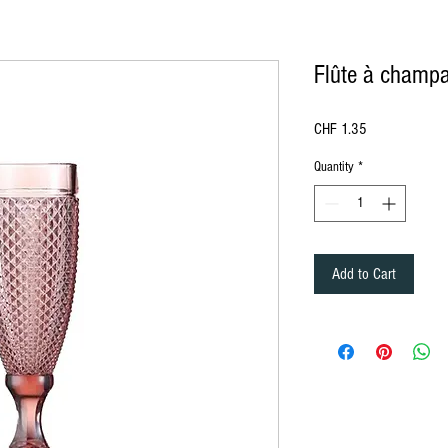
Flûte à champ
Price
CHF 1.35
Quantity
*
ürich, location de mobilier à Lausanne Berne Fribourg Zürich
, location de chaise à Lausanne Berne Fribourg Zürich, location de mobili
Add to Cart
ation de mobilier Lausanne, Location de mobilier à Montreux, Location de mobilier à Zurich, Location de mobilier en Valais, Location d
ion de mobilier à Bale, Location de mobilier à Saint-Moritz, Location de mobilier à Davos, Location de mobilier Gstaad, Location de mob
n, Location de mobilier au Jura, Location de mobilier à Paris, Location de mobilier à Delémont, Location de mobilier Lausanne, Location
lier Bâle-Campagne, Location de mobilier Liestal, Location de mobilier Fribourg, Location de mobilier Glaris, Location de mobilier Gris
er Schaffhouse, Location de mobilier Sarnen, Location de mobilier Stans, Location de mobilier Coire, Location de mobilier Liestal, Locat
d, Location de mobilier Tessin, Location de mobilier Bellinzone, Location de mobilier Uri, Location de mobilier Altdorf, Location de mobi
e débout, Housse Mange débout, Nappe de table ronde, nappe de table carré, nappe de table rectangulaire, Chaise , Chaise Napoléon, Ch
t, séparation, cloison, chaise en bois, chaise en plexiglass, Miroir, Décoration de table, Mariage, Art de la table, décoration Gatsby, dé
le, fourchette de table, cuillère, Housse de Chaise, Serviette de table, Végétation, Totem, Stèle, Pipe and Dripe, Rideaux, paravent, Fu
ch, rental of furniture and chairs in Bern in Friborg in Zürich, rental of furniture and decorations Lausanne Berne Friborg Zürich, Rental
Rental of furniture in Lausanne, Rental of furniture in Lucerne, Rental of furniture Nyon, Rental of furniture in Geneva, Rental of furniture in
bier, Rental of furniture in Crans Montana, Rental of furniture in Vevey, Furniture rental in Yverdon, Furniture rental in Grison, Furniture re
rrhoden, Appenzell Ausserrhoden furniture rental, Basel-Country furniture rental, Liestal furniture rental, Friborg furniture rental, Glarus
lden, Rental of furniture in St. Gallen, Rental of furniture in Schaffhausen, Rental of furniture in Sarnen, Rental of furniture in Stans, Renta
re Thurgau, Rental of furniture Frauenfeld, Rental of furniture Ticino, Rental of furniture Bellinzona, Rental of furniture Uri, Rental of furn