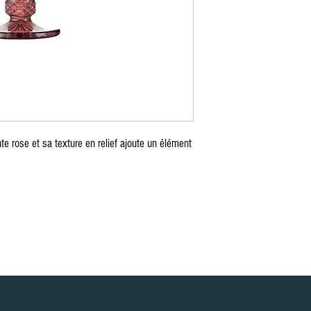
e, Table Mange débout, Table cover, Round tablecloth, square tablecloth, rectangular tablecloth, Chair, Napoleon Chair, Chiavari Chair, R
lexiglass chair, Mirror, Table decoration, Wedding, Tableware, Gatsby decoration, decoration, decor, Armchair , Light furniture, Wine glas
tele, Pipe and Dripe, Curtains, screen,
sanne Bern Freiburg Zürich, Stuhlverleih in Lausanne Bern Freiburg Zürich, Vermietung von Möbeln und Stühlen in Bern in Freiburg i
n in Lausanne, Vermietung von Möbeln in Montreux, Vermietung von Möbeln in Zürich, Vermietung von Möbeln im Wallis, Vermietung v
n, Vermietung von Möbeln in Bale, Vermietung von Möbeln in Saint-Moritz, Vermietung von Möbeln in Davos, Vermietung von Möbeln G
Möbelverleih in Graubünden, Möbelverleih im Jura, Möbelverleih in Paris, Möbelverleih in Delémont, Möbelverleih Lausanne, Möbelve
, Freiburger Möbelverleih, Glarus Möbelverleih , Vermietung von Möbeln Graubünden, Vermietung von Möbeln Neuenburg, Vermietung 
öbeln Sarnen, Vermietung von Möbeln Stans, Vermietung von Möbeln Chur, Vermietung von Möbel Liestal, Vermietung von Möbeln Heri
rmietung von Möbeln Tessin, Vermietung von Möbeln Bellinzona, Vermietung von Möbeln Uri, Vermietung von Möbeln Altdorf, Vermiet
ischdecke, runde Tischdecke, quadratische Tischdecke, rechteckige Tischdecke, Stuhl, Napoleon-Stuhl, Chiavari-Stuhl, Seilpfosten, S
asstuhl, Spiegel, Tischdekoration, Hochzeit, Geschirr, Gatsby-Dekoration, Dekoration, Dekor, Sessel , Leichte Möbel, Weinglas, Wasser
em, Stele, Pipe and Dripe, Vorhänge, Bildschirm,
e rose et sa texture en relief ajoute un élément