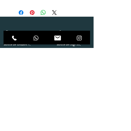
Dépôt
Correspondance
Route de Gollion 9,
Route de cugy 11,
1305 Penthalaz
1054 Morrens
info@urp-events.com
info@urp-events.com
+41 78 727 59 18
admin@revepriscilia.ch
+41 21 731 10 46
Merci de bien prendre connaissance des conditions
générales
URP Group SA
Paiement
Service après Location
Job & Parlez en..!
Aide