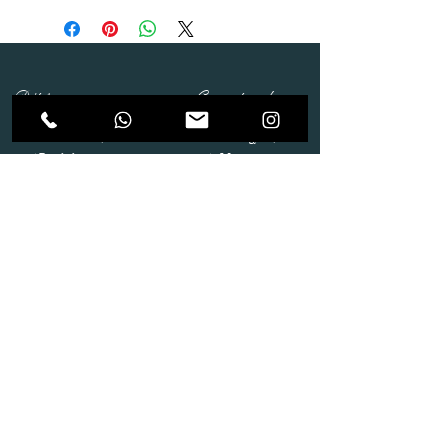
Dépôt
Correspondance
Route de Gollion 9,
Route de cugy 11,
1305 Penthalaz
1054 Morrens
info@urp-events.com
info@urp-events.com
+41 78 727 59 18
admin@revepriscilia.ch
+41 21 731 10 46
Merci de bien prendre connaissance des conditions
générales
URP Group SA
Paiement
Service après Location
Job & Parlez en..!
Aide
Livraison & Reprise