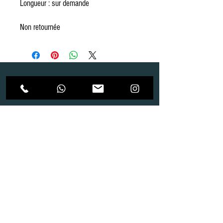
Longueur : sur demande
Non retournée
Dépôt
Correspondance
Route de Gollion 9,
Route de cugy 11,
1305 Penthalaz
1054 Morrens
info@urp-events.com
info@urp-events.com
+41 78 727 59 18
admin@revepriscilia.ch
+41 21 731 10 46
Merci de bien prendre connaissance des conditions
générales
URP Group SA