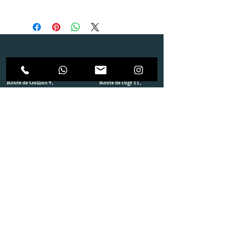
Dépôt
Correspondance
Route de Gollion 9,
Route de cugy 11,
1305 Penthalaz
1054 Morrens
info@urp-events.com
info@urp-events.com
+41 78 727 59 18
admin@revepriscilia.ch
+41 21 731 10 46
Merci de bien prendre connaissance des conditions
générales
URP Group SA
Paiement
Service après Location
Job & Parlez en..!