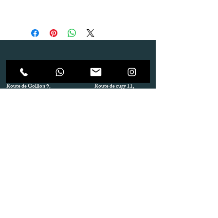
Dépôt
Correspondance
Route de Gollion 9,
Route de cugy 11,
1305 Penthalaz
1054 Morrens
info@urp-events.com
info@urp-events.com
+41 78 727 59 18
admin@revepriscilia.ch
+41 21 731 10 46
Merci de bien prendre connaissance des conditions
générales
URP Group SA