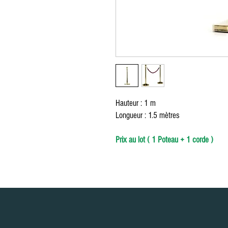
Zug furniture rental, Furniture rental, Round Table, Rectangular Table, High Tabl
Red carpet, exhibition, conference, event, separation, partition, wooden chair, p
cushion, table knife, table fork, spoon, Chair cover, Napkin, Vegetation, Totem, S
Möbelverleih, Eventverleih Lausanne Bern Freiburg Zürich, Möbelverleih in Lau
Freiburg Zürich, Vermietung von Möbeln in der Schweiz, Vermietung von Möbel
von Möbeln Nyon, Vermietung von Möbeln in Genf, Vermietung von Möbeln in Ber
Crans Montana, Vermietung von Möbeln in Bern Vevey, Möbelverleih in Yverdon, 
Ausserrhoden Möbelverleih, Basel-Country Möbelverleih, Liestal Möbelverleih
von Möbeln St. Gallen, Vermietung von Möbeln Schaffhausen, Vermietung von M
Schwyz, Vermietung von Möbeln Thurgau, Vermietung von Möbeln Frauenfeld, Ve
Möbelverlei, Runder Tisch, rechteckiger Tisch, hoher Tisch, Tischdekoration, T
Ausstellung, Konferenz, Veranstaltung, Trennung, Trennwand, Holzstuhl, Plexigl
Kissen, Tischmesser, Tischgabel, Löffel, Stuhlbezug, Serviette, Vegetation, Tot
Hauteur : 1 m
Longueur : 1.5 mètres
Prix au lot ( 1 Poteau + 1 corde )