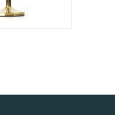
e, Table Mange débout, Table cover, Round tablecloth, square tablecloth, rectangular tablecloth, Chair, Napoleon Chair, Chiavari Chair, R
lexiglass chair, Mirror, Table decoration, Wedding, Tableware, Gatsby decoration, decoration, decor, Armchair , Light furniture, Wine glas
tele, Pipe and Dripe, Curtains, screen,
sanne Bern Freiburg Zürich, Stuhlverleih in Lausanne Bern Freiburg Zürich, Vermietung von Möbeln und Stühlen in Bern in Freiburg i
n in Lausanne, Vermietung von Möbeln in Montreux, Vermietung von Möbeln in Zürich, Vermietung von Möbeln im Wallis, Vermietung v
n, Vermietung von Möbeln in Bale, Vermietung von Möbeln in Saint-Moritz, Vermietung von Möbeln in Davos, Vermietung von Möbeln G
Möbelverleih in Graubünden, Möbelverleih im Jura, Möbelverleih in Paris, Möbelverleih in Delémont, Möbelverleih Lausanne, Möbelve
, Freiburger Möbelverleih, Glarus Möbelverleih , Vermietung von Möbeln Graubünden, Vermietung von Möbeln Neuenburg, Vermietung 
öbeln Sarnen, Vermietung von Möbeln Stans, Vermietung von Möbeln Chur, Vermietung von Möbel Liestal, Vermietung von Möbeln Heri
rmietung von Möbeln Tessin, Vermietung von Möbeln Bellinzona, Vermietung von Möbeln Uri, Vermietung von Möbeln Altdorf, Vermiet
ischdecke, runde Tischdecke, quadratische Tischdecke, rechteckige Tischdecke, Stuhl, Napoleon-Stuhl, Chiavari-Stuhl, Seilpfosten, S
asstuhl, Spiegel, Tischdekoration, Hochzeit, Geschirr, Gatsby-Dekoration, Dekoration, Dekor, Sessel , Leichte Möbel, Weinglas, Wasser
em, Stele, Pipe and Dripe, Vorhänge, Bildschirm,