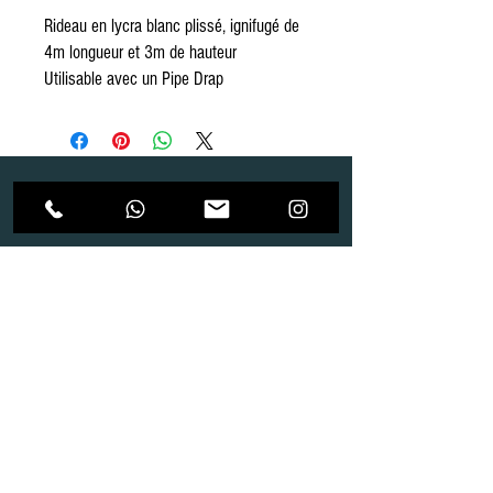
Rideau en lycra blanc plissé, ignifugé de
4m longueur et 3m de hauteur
Utilisable avec un Pipe Drap
Dépôt
Correspondance
Route de Gollion 9,
Route de cugy 11,
1305 Penthalaz
1054 Morrens
info@urp-events.com
info@urp-events.com
+41 78 727 59 18
admin@revepriscilia.ch
+41 21 731 10 46
Merci de bien prendre connaissance des conditions
générales
URP Group SA