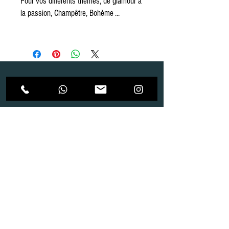
Pour vos différents thèmes, de glamour à
la passion, Champêtre, Bohème ...
Dépôt
Correspondance
Route de Gollion 9,
Route de cugy 11,
1305 Penthalaz
1054 Morrens
info@urp-events.com
info@urp-events.com
+41 78 727 59 18
admin@revepriscilia.ch
+41 21 731 10 46
Merci de bien prendre connaissance des conditions
générales
URP Group SA