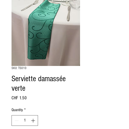
SKU: TS010
Serviette damassée
verte
Price
CHF 1.50
Quantity
*