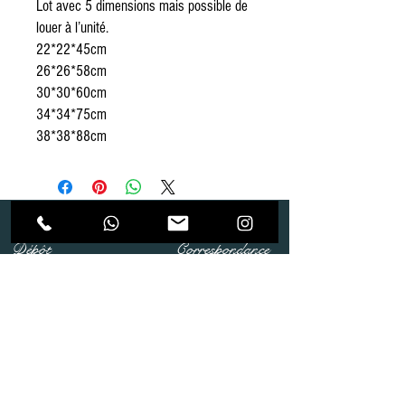
Lot avec 5 dimensions mais possible de
louer à l’unité.
22*22*45cm
26*26*58cm
30*30*60cm
34*34*75cm
38*38*88cm
Dépôt
Correspondance
Route de Gollion 9,
Route de cugy 11,
1305 Penthalaz
1054 Morrens
info@urp-events.com
info@urp-events.com
+41 78 727 59 18
admin@revepriscilia.ch
+41 21 731 10 46
Merci de bien prendre connaissance des conditions