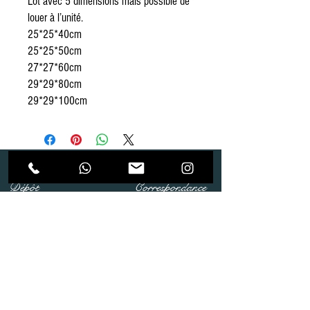
Lot avec 5 dimensions mais possible de
louer à l’unité.
25*25*40cm
25*25*50cm
27*27*60cm
29*29*80cm
29*29*100cm
Dépôt
Correspondance
Route de Gollion 9,
Route de cugy 11,
1305 Penthalaz
1054 Morrens
info@urp-events.com
info@urp-events.com
+41 78 727 59 18
admin@revepriscilia.ch
+41 21 731 10 46
Merci de bien prendre connaissance des conditions