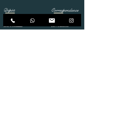
Dépôt
Correspondance
Route de Gollion 9,
Route de cugy 11,
1305 Penthalaz
1054 Morrens
info@urp-events.com
info@urp-events.com
+41 78 727 59 18
admin@revepriscilia.ch
+41 21 731 10 46
Merci de bien prendre connaissance des conditions
générales
URP Group SA
Paiement
Service après Location
Job & Parlez en..!
Aide
Livraison & Reprise
© 2020 URP Group SA .Tous droits
réservés