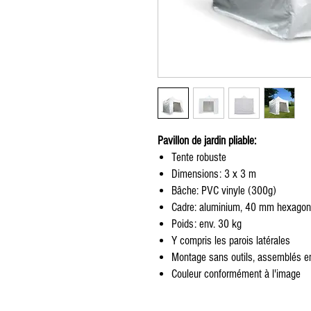
Zug furniture rental, Furniture rental, Round Table, Rectangular Table, High Tabl
Red carpet, exhibition, conference, event, separation, partition, wooden chair, p
cushion, table knife, table fork, spoon, Chair cover, Napkin, Vegetation, Totem, S
Möbelverleih, Eventverleih Lausanne Bern Freiburg Zürich, Möbelverleih in Lau
Freiburg Zürich, Vermietung von Möbeln in der Schweiz, Vermietung von Möbel
von Möbeln Nyon, Vermietung von Möbeln in Genf, Vermietung von Möbeln in Ber
Crans Montana, Vermietung von Möbeln in Bern Vevey, Möbelverleih in Yverdon, 
Ausserrhoden Möbelverleih, Basel-Country Möbelverleih, Liestal Möbelverleih
von Möbeln St. Gallen, Vermietung von Möbeln Schaffhausen, Vermietung von M
Schwyz, Vermietung von Möbeln Thurgau, Vermietung von Möbeln Frauenfeld, Ve
Möbelverlei, Runder Tisch, rechteckiger Tisch, hoher Tisch, Tischdekoration, T
Ausstellung, Konferenz, Veranstaltung, Trennung, Trennwand, Holzstuhl, Plexigl
Kissen, Tischmesser, Tischgabel, Löffel, Stuhlbezug, Serviette, Vegetation, Tot
Pavillon de jardin pliable:
Tente robuste
Dimensions: 3 x 3 m
Bâche: PVC vinyle (300g)
Cadre: aluminium, 40 mm hexagon
Poids: env. 30 kg
Y compris les parois latérales
Montage sans outils, assemblés 
Couleur conformément à l'image