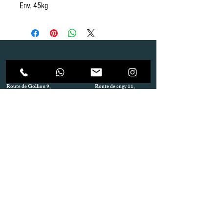
Env. 45kg
Dépôt
Correspondance
Route de Gollion 9,
Route de cugy 11,
1305 Penthalaz
1054 Morrens
info@urp-events.com
info@urp-events.com
+41 78 727 59 18
admin@revepriscilia.ch
+41 21 731 10 46
Merci de bien prendre connaissance des conditions
générales
URP Group SA