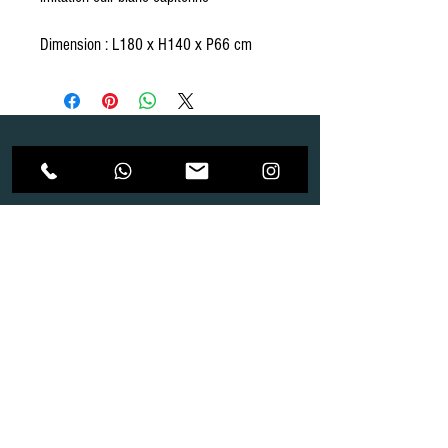
Dimension : L180 x H140 x P66 cm
Dépôt
Correspondance
Route de Gollion 9,
Route de cugy 11,
1305 Penthalaz
1054 Morrens
info@urp-events.com
info@urp-events.com
+41 78 727 59 18
admin@revepriscilia.ch
+41 21 731 10 46
Merci de bien prendre connaissance des conditions
générales
URP Group SA