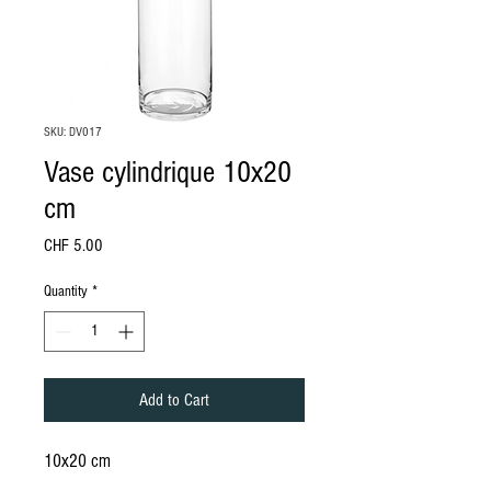
SKU: DV017
Vase cylindrique 10x20
cm
Price
CHF 5.00
Quantity
*
Add to Cart
10x20 cm