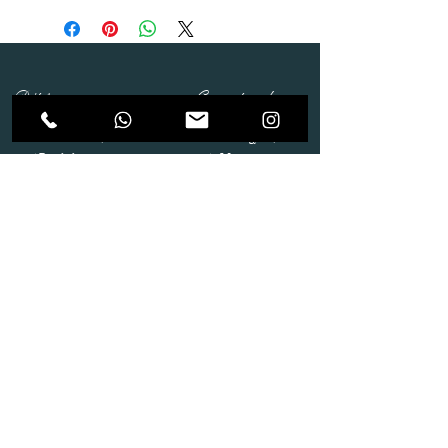
Dépôt
Correspondance
Route de Gollion 9,
Route de cugy 11,
1305 Penthalaz
1054 Morrens
info@urp-events.com
info@urp-events.com
+41 78 727 59 18
admin@revepriscilia.ch
+41 21 731 10 46
Merci de bien prendre connaissance des conditions
générales
URP Group SA
Paiement
Service après Location
Job & Parlez en..!
Aide
Livraison & Reprise