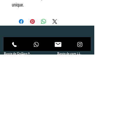
unique.
Dépôt
Correspondance
Route de Gollion 9,
Route de cugy 11,
1305 Penthalaz
1054 Morrens
info@urp-events.com
info@urp-events.com
+41 78 727 59 18
admin@revepriscilia.ch
+41 21 731 10 46
Merci de bien prendre connaissance des conditions
générales
URP Group SA