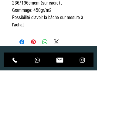
236/196cmcm (sur cadre) .
Grammage: 450gr/m2
Possibilité d'avoir la bâche sur mesure à
l’achat
Dépôt
Correspondance
Route de Gollion 9,
Route de cugy 11,
1305 Penthalaz
1054 Morrens
info@urp-events.com
info@urp-events.com
+41 78 727 59 18
admin@revepriscilia.ch
+41 21 731 10 46
Merci de bien prendre connaissance des conditions
générales
URP Group SA