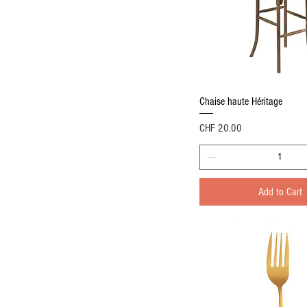
Quick View
Chaise haute Héritage
Price
CHF 20.00
Add to Cart