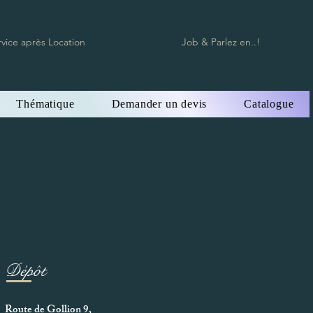
rvice après Location
Job & Parlez en..!
Thématique
Demander un devis
Catalogue
Dépôt
Route de Gollion 9,