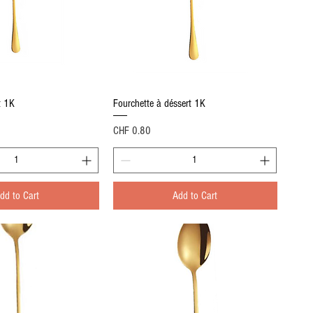
Quick View
Quick View
t 1K
Fourchette à déssert 1K
Price
CHF 0.80
dd to Cart
Add to Cart