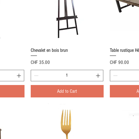
Quick View
Chevalet en bois brun
Table rustique 
Price
Price
CHF 35.00
CHF 90.00
Add to Cart
A