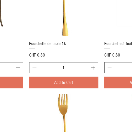
Quick View
Fourchette de table 1k
Fourchette à frui
Price
Price
CHF 0.80
CHF 0.80
Add to Cart
A