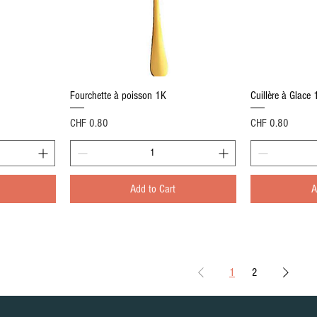
Quick View
Fourchette à poisson 1K
Cuillère à Glace 
Price
Price
CHF 0.80
CHF 0.80
Add to Cart
A
1
2