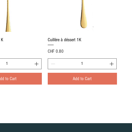
Quick View
Quick View
1K
Cuillère à déssert 1K
Price
CHF 0.80
dd to Cart
Add to Cart