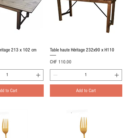
Quick View
Quick View
Héritage 213 x 102 cm
Table haute Héritage 232x90 x H110
Price
CHF 110.00
dd to Cart
Add to Cart